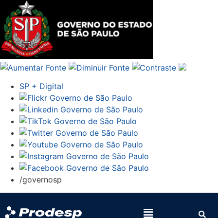
SP + Digital
/governosp