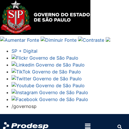
SP + Digital
/governosp