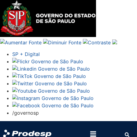
SP + Digital
/governosp