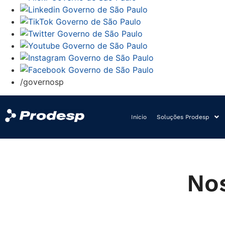
/governosp
Inicio
Soluções Prodesp
Nos