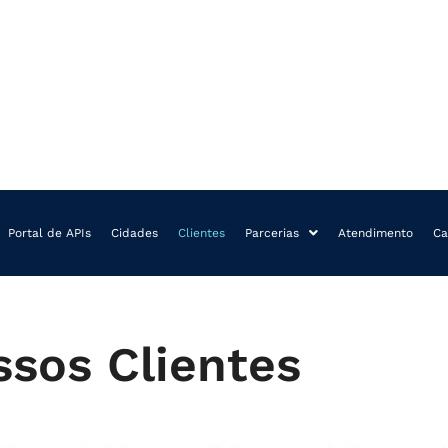
Portal de APIs
Cidades
Clientes
Parcerias
Atendimento
Ca
sos Clientes