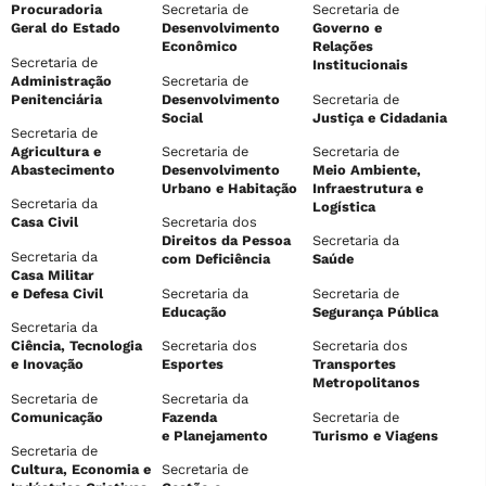
Procuradoria
Secretaria de
Secretaria de
Geral do Estado
Desenvolvimento
Governo e
Econômico
Relações
Secretaria de
Institucionais
Administração
Secretaria de
Penitenciária
Desenvolvimento
Secretaria de
Social
Justiça e Cidadania
Secretaria de
Agricultura e
Secretaria de
Secretaria de
Abastecimento
Desenvolvimento
Meio Ambiente,
Urbano e Habitação
Infraestrutura e
Secretaria da
Logística
Casa Civil
Secretaria dos
Direitos da Pessoa
Secretaria da
Secretaria da
com Deficiência
Saúde
Casa Militar
e Defesa Civil
Secretaria da
Secretaria de
Educação
Segurança Pública
Secretaria da
Ciência, Tecnologia
Secretaria dos
Secretaria dos
e Inovação
Esportes
Transportes
Metropolitanos
Secretaria de
Secretaria da
Comunicação
Fazenda
Secretaria de
e Planejamento
Turismo e Viagens
Secretaria de
Cultura, Economia e
Secretaria de