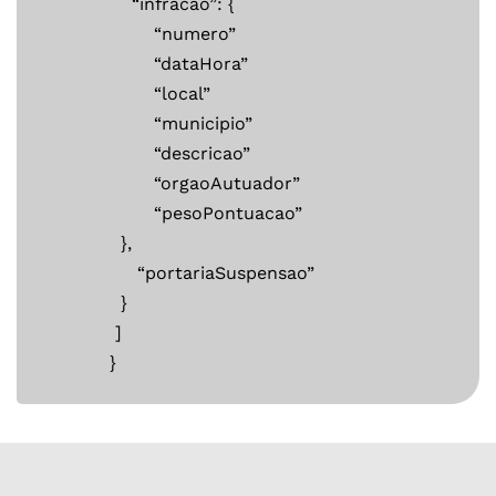
“infracao”: {
“numero”
“dataHora”
“local”
“municipio”
“descricao”
“orgaoAutuador”
“pesoPontuacao”
},
“portariaSuspensao”
}
]
}