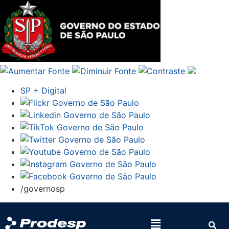
SP + Digital
/governosp