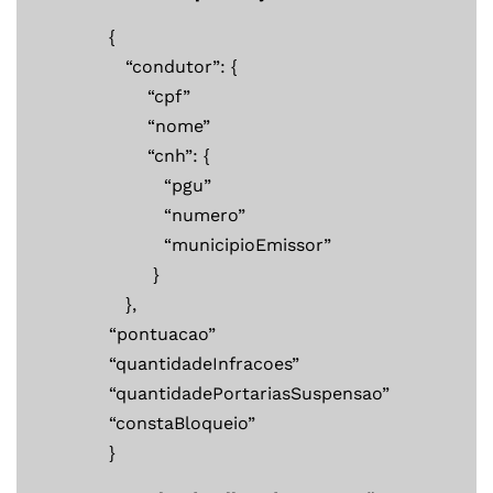
{
“condutor”: {
“cpf”
“nome”
“cnh”: {
“pgu”
“numero”
“municipioEmissor”
}
},
“pontuacao”
“quantidadeInfracoes”
“quantidadePortariasSuspensao”
“constaBloqueio”
}