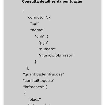
Consulta detalhes da pontuação
{
“condutor”: {
“cpf”
“nome”
“cnh”: {
“pgu”
“numero”
“municipioEmissor”
}
},
“quantidadeInfracoes”
“constaBloqueio”
“infracoes”: [
{
“placa”