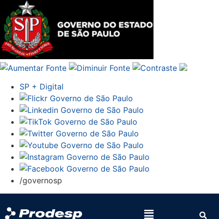
SP + Digital
/governosp