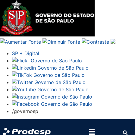
SP + Digital
/governosp