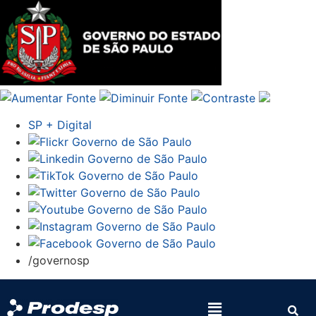
SP + Digital
/governosp