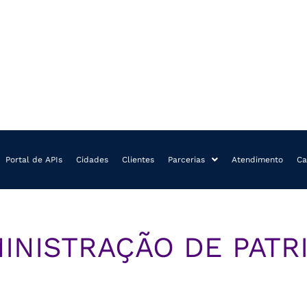
Portal de APIs
Cidades
Clientes
Parcerias
Atendimento
Ca
INISTRAÇÃO DE PATR