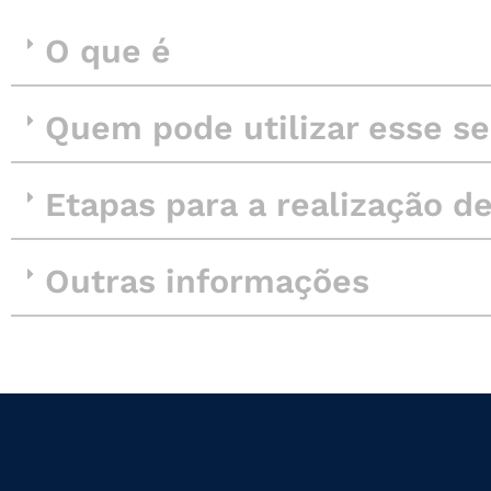
O que é
Quem pode utilizar esse se
Etapas para a realização d
Outras informações