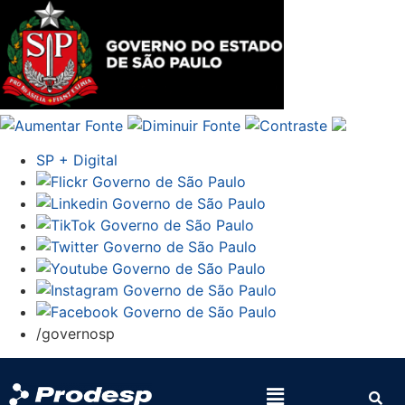
SP + Digital
/governosp