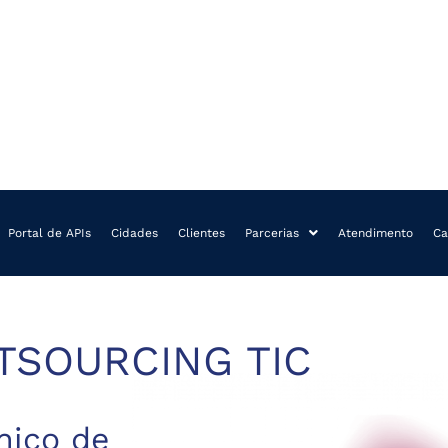
Portal de APIs
Cidades
Clientes
Parcerias
Atendimento
Ca
TSOURCING TIC
nico de