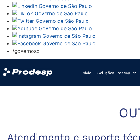
/governosp
Inicio
Soluções Prodesp
OU
Atendimento e suporte téc