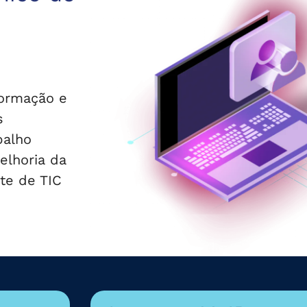
formação e
s
balho
elhoria da
te de TIC