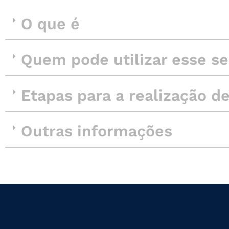
O que é
Quem pode utilizar esse se
Etapas para a realização d
Outras informações