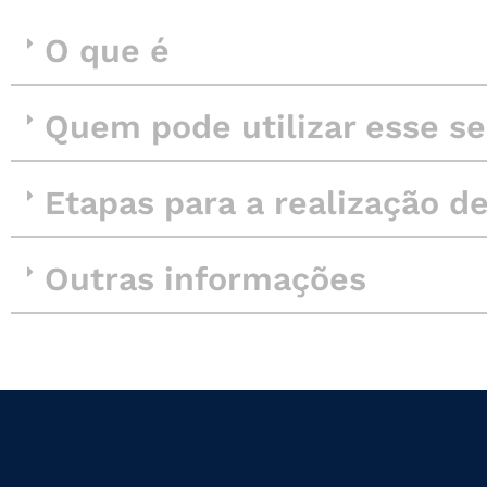
O que é
Quem pode utilizar esse se
Etapas para a realização d
Outras informações