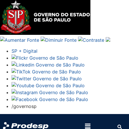
SP + Digital
/governosp